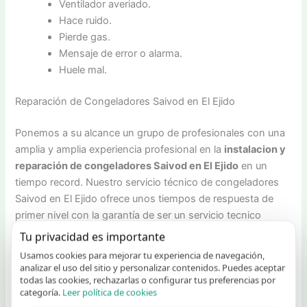
Ventilador averiado.
Hace ruido.
Pierde gas.
Mensaje de error o alarma.
Huele mal.
Reparación de Congeladores Saivod en El Ejido
Ponemos a su alcance un grupo de profesionales con una
amplia y amplia experiencia profesional en la
instalacion y
reparación de congeladores Saivod en El Ejido
en un
tiempo record. Nuestro servicio técnico de congeladores
Saivod en El Ejido ofrece unos tiempos de respuesta de
primer nivel con la garantía de ser un servicio tecnico
autorizado en El Ejido para el fabricante de congeladores
Tu privacidad es importante
Saivod. Nos ocupamos de la instalación y reparación in-
Usamos cookies para mejorar tu experiencia de navegación,
situ de su arcón congelador y ofrecemos las mejores
analizar el uso del sitio y personalizar contenidos. Puedes aceptar
todas las cookies, rechazarlas o configurar tus preferencias por
garantías.
categoría.
Leer política de cookies