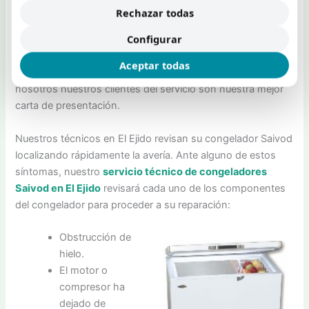
No deje que su negocio se detenga a causa de una avería
Rechazar todas
que en la mayor parte de casos queda solucionada en unas
Configurar
pocas horas. Le ofrecemos un servicio técnico
congeladores Saivod en El Ejido con toda la
Aceptar todas
profesionalidad y garantías que su negocio merece. Para
nosotros nuestros clientes del servicio son nuestra mejor
carta de presentación.
Nuestros técnicos en El Ejido revisan su congelador Saivod
localizando rápidamente la avería. Ante alguno de estos
síntomas, nuestro
servicio técnico de congeladores
Saivod en El Ejido
revisará cada uno de los componentes
del congelador para proceder a su reparación:
Obstrucción de
hielo.
El motor o
compresor ha
dejado de