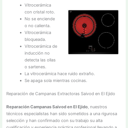
Vitrocerámica
con cristal roto.
No se enciende
o no calienta.
Vitrocerámica
bloqueada.
Vitrocerámica de
inducción no
detecta las ollas
o sartenes.
La vitrocerámica hace ruido extraño.
Se apaga sola mientras cocinas.
Reparación de Campanas Extractoras Saivod en El Ejido
Reparación Campanas Saivod en El Ejido
, nuestros
técnicos especialistas han sido sometidos a una rigurosa
selección y han confirmado con su trabajo su alta
cualificación y experiencia práctica profesional llevando a