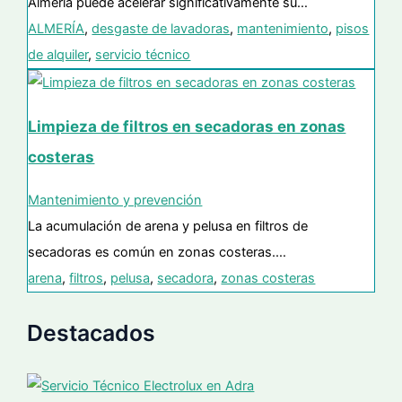
Almería puede acelerar significativamente su…
ALMERÍA
,
desgaste de lavadoras
,
mantenimiento
,
pisos
de alquiler
,
servicio técnico
Limpieza de filtros en secadoras en zonas
costeras
Mantenimiento y prevención
La acumulación de arena y pelusa en filtros de
secadoras es común en zonas costeras.…
arena
,
filtros
,
pelusa
,
secadora
,
zonas costeras
Destacados