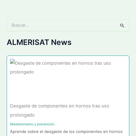
B
u
s
c
ALMERISAT News
a
r
p
o
r
:
Desgaste de componentes en hornos tras uso
prolongado
Mantenimiento y prevención
Aprende sobre el desgaste de los componentes en hornos