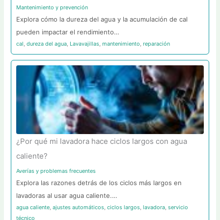
Mantenimiento y prevención
Explora cómo la dureza del agua y la acumulación de cal
pueden impactar el rendimiento…
cal
,
dureza del agua
,
Lavavajillas
,
mantenimiento
,
reparación
¿Por qué mi lavadora hace ciclos largos con agua
caliente?
Averías y problemas frecuentes
Explora las razones detrás de los ciclos más largos en
lavadoras al usar agua caliente.…
agua caliente
,
ajustes automáticos
,
ciclos largos
,
lavadora
,
servicio
técnico