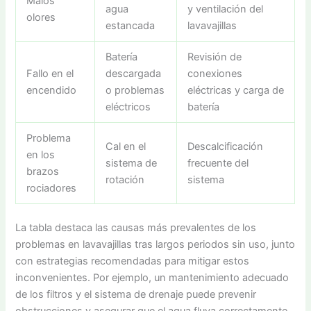
Malos
agua
y ventilación del
olores
estancada
lavavajillas
Batería
Revisión de
Fallo en el
descargada
conexiones
encendido
o problemas
eléctricas y carga de
eléctricos
batería
Problema
Cal en el
Descalcificación
en los
sistema de
frecuente del
brazos
rotación
sistema
rociadores
La tabla destaca las causas más prevalentes de los
problemas en lavavajillas tras largos periodos sin uso, junto
con estrategias recomendadas para mitigar estos
inconvenientes. Por ejemplo, un mantenimiento adecuado
de los filtros y el sistema de drenaje puede prevenir
obstrucciones y asegurar que el agua fluya correctamente