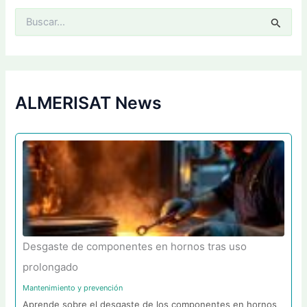
B
u
s
c
a
r
p
ALMERISAT News
o
r
:
Desgaste de componentes en hornos tras uso
prolongado
Mantenimiento y prevención
Aprende sobre el desgaste de los componentes en hornos