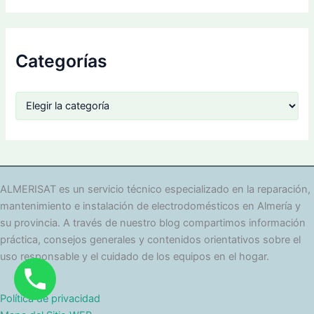
Categorías
C
a
t
e
g
o
r
ALMERISAT es un servicio técnico especializado en la reparación,
í
mantenimiento e instalación de electrodomésticos en Almería y
a
su provincia. A través de nuestro blog compartimos información
s
práctica, consejos generales y contenidos orientativos sobre el
uso responsable y el cuidado de los equipos en el hogar.
Política de privacidad