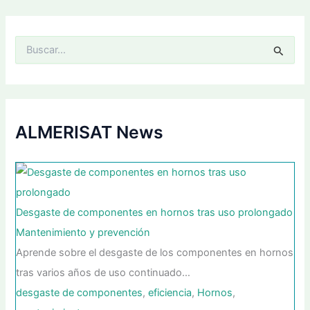
B
u
s
c
a
r
p
ALMERISAT News
o
r
:
Desgaste de componentes en hornos tras uso prolongado
Mantenimiento y prevención
Aprende sobre el desgaste de los componentes en hornos
tras varios años de uso continuado…
desgaste de componentes
,
eficiencia
,
Hornos
,