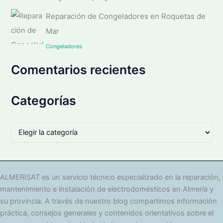
Reparación de Congeladores en Roquetas de
Mar
Congeladores
Comentarios recientes
Categorías
C
a
t
e
g
o
ALMERISAT es un servicio técnico especializado en la reparación,
r
mantenimiento e instalación de electrodomésticos en Almería y
í
su provincia. A través de nuestro blog compartimos información
a
práctica, consejos generales y contenidos orientativos sobre el
s