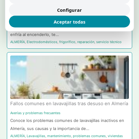
Frigorífico en Almería: Razones de un Enfriamiento
Incorrecto
Configurar
Averías y problemas frecuentes
Aceptar todas
Si tu frigorífico en Almería ha estado semanas apagado y no
enfría al encenderlo, te…
ALMERÍA
,
Electrodomésticos
,
frigorífico
,
reparación
,
servicio técnico
Fallos comunes en lavavajillas tras desuso en Almería
Averías y problemas frecuentes
Conoce los problemas comunes de lavavajillas inactivos en
Almería, sus causas y la importancia de…
ALMERÍA
,
Lavavajillas
,
mantenimiento
,
problemas comunes
,
viviendas