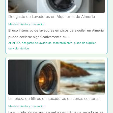
Desgaste de Lavadoras en Alquileres de Almería
Mantenimiento y prevención
El uso intensivo de lavadoras en pisos de alquiler en Almería
puede acelerar significativamente su…
ALMERÍA
,
desgaste de lavadoras
,
mantenimiento
,
pisos de alquiler
,
servicio técnico
Limpieza de filtros en secadoras en zonas costeras
Mantenimiento y prevención
La acumulación de arena y pelusa en filtros de secadoras es