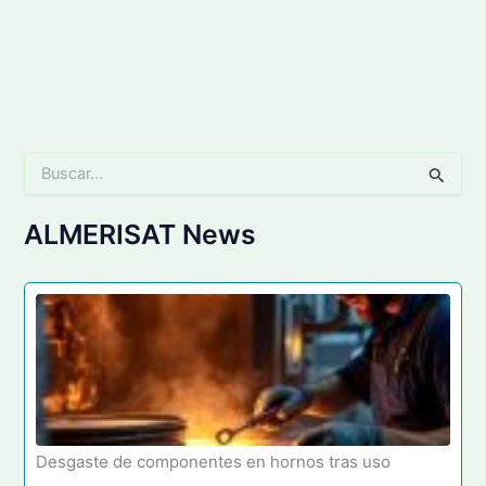
B
u
s
c
ALMERISAT News
a
r
p
o
r
:
Desgaste de componentes en hornos tras uso