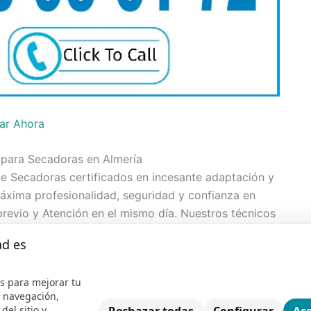
ar Ahora
 para Secadoras en Almería
e Secadoras certificados en incesante adaptación y
máxima profesionalidad, seguridad y confianza en
revio y Atención en el mismo día. Nuestros técnicos
ios de reparacion de Secadoras en Almería con una
ad es
s para mejorar tu
e Secadoras Multimarca
e navegación,
a la mayor parte de marcas de Secadoras
del sitio y