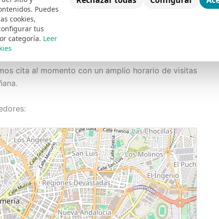
Rechazar todas
Configurar
Ace
en reparación de aparatos electrodomésticos,
ontenidos. Puedes
las cookies,
s piezas originales y nuevas en nuestras
configurar tus
or categoría.
Leer
kies
Técnico en Almería?
mos cita al momento con un amplio horario de visitas
ñana.
edores: