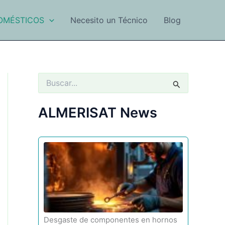
OMÉSTICOS
Necesito un Técnico
Blog
B
u
s
c
ALMERISAT News
a
r
p
o
r
:
Desgaste de componentes en hornos