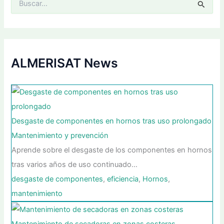
u
s
c
a
r
p
ALMERISAT News
o
r
:
Desgaste de componentes en hornos tras uso prolongado
Mantenimiento y prevención
Aprende sobre el desgaste de los componentes en hornos
tras varios años de uso continuado…
desgaste de componentes
,
eficiencia
,
Hornos
,
mantenimiento
Mantenimiento de secadoras en zonas costeras