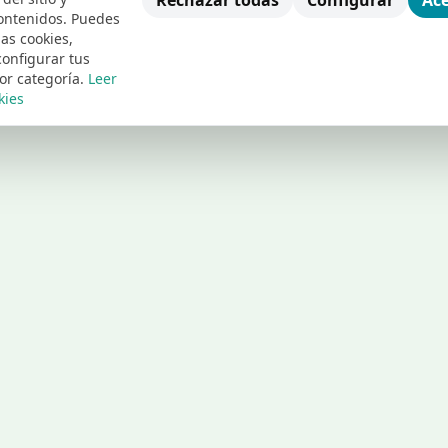
Rechazar todas
Configurar
Ace
ontenidos. Puedes
las cookies,
configurar tus
or categoría.
Leer
kies