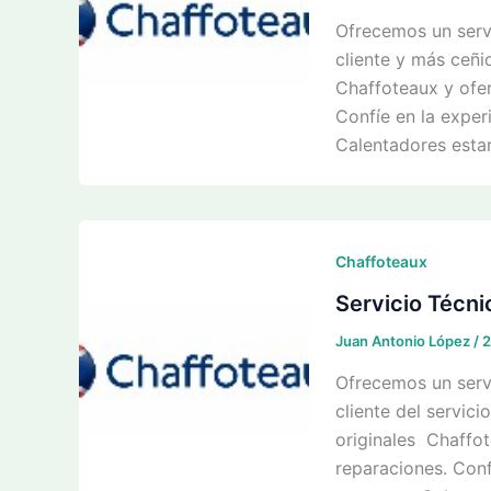
Ofrecemos un servi
cliente y más ceñid
Chaffoteaux y ofer
Confíe en la exper
Calentadores esta
Chaffoteaux
Servicio Técni
Juan Antonio López
/
2
Ofrecemos un servi
cliente del servici
originales Chaffot
reparaciones. Conf