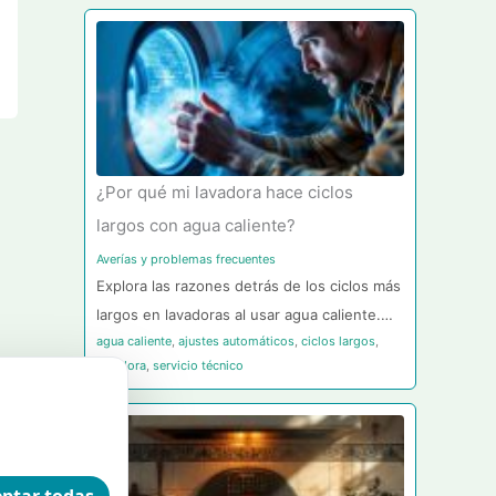
¿Por qué mi lavadora hace ciclos
largos con agua caliente?
Averías y problemas frecuentes
Explora las razones detrás de los ciclos más
largos en lavadoras al usar agua caliente.…
agua caliente
,
ajustes automáticos
,
ciclos largos
,
lavadora
,
servicio técnico