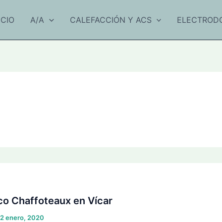
ICIO
A/A
CALEFACCIÓN Y ACS
ELECTROD
co Chaffoteaux en Vícar
2 enero, 2020