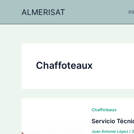
Ir
ALMERISAT
al
IN
contenido
Chaffoteaux
Chaffoteaux
Servicio Técni
Juan Antonio López
/
2