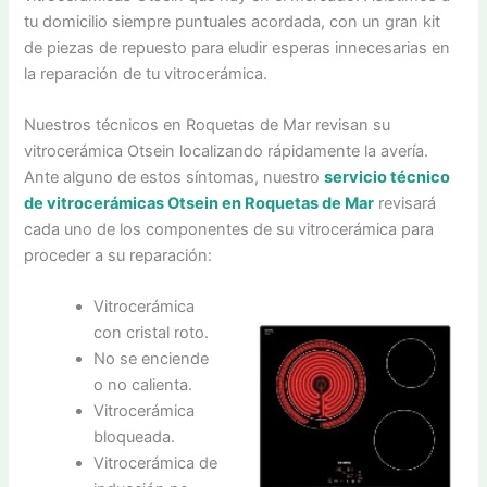
tu domicilio siempre puntuales acordada, con un gran kit
de piezas de repuesto para eludir esperas innecesarias en
la reparación de tu vitrocerámica.
Nuestros técnicos en Roquetas de Mar revisan su
vitrocerámica Otsein localizando rápidamente la avería.
Ante alguno de estos síntomas, nuestro
servicio técnico
de vitrocerámicas Otsein en Roquetas de Mar
revisará
cada uno de los componentes de su vitrocerámica para
proceder a su reparación:
Vitrocerámica
con cristal roto.
No se enciende
o no calienta.
Vitrocerámica
bloqueada.
Vitrocerámica de