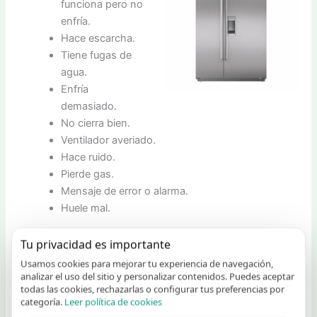
funciona pero no
enfría.
Hace escarcha.
Tiene fugas de
agua.
Enfría
demasiado.
No cierra bien.
Ventilador averiado.
Hace ruido.
Pierde gas.
Mensaje de error o alarma.
Huele mal.
Reparación de Congeladores Otsein en Roquetas de Mar
Tu privacidad es importante
Usamos cookies para mejorar tu experiencia de navegación,
Ponemos a su alcance un conjunto de profesionales con
analizar el uso del sitio y personalizar contenidos. Puedes aceptar
todas las cookies, rechazarlas o configurar tus preferencias por
una extensa y amplia experiencia profesional en
categoría.
Leer política de cookies
la
instalacion y reparación de congeladores Otsein en