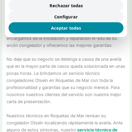
Roquetas de Mar
en un tiempo record. Nuestro servicio
Rechazar todas
técnico de congeladores Otsein en Roquetas de Mar ofrece
Configurar
unos tiempos de respuesta de primer nivel con la garantía
de ser un servicio tecnico autorizado en Roquetas de Mar
Aceptar todas
para el fabricante de congeladores Otsein. Nos
encargamos de la instalación y reparación in-situ de su
arcón congelador y ofrecemos las mejores garantías.
No deje que su negocio se detenga a causa de una avería
que en la mayor parte de casos queda solucionada en unas
pocas horas. Le brindamos un servicio técnico
congeladores Otsein en Roquetas de Mar con toda la
profesionalidad y garantías que su negocio merece. Para
nosotros nuestros clientes del servicio son nuestra mejor
carta de presentación.
Nuestros técnicos en Roquetas de Mar revisan su
congelador Otsein localizando rápidamente la avería. Ante
alguno de estos síntomas, nuestro
servicio técnico de