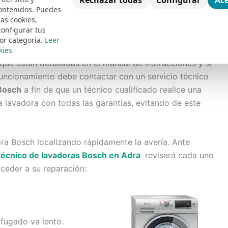
Rechazar todas
Configurar
Ace
ontenidos. Puedes
h son las
Lavadoras
, existen innumerables tipos y
las cookies,
 en nuestro hogar de tan útil y necesario equipo, así
configurar tus
ctrónica, automática, semiautomática, de revolución
or categoría.
Leer
il de las lavadoras, es preciso cumplir con todas y cada
kies
que están detalladas en el manual de instrucciones y si
funcionamiento debe contactar con un servicio técnico
Bosch
a fin de que un técnico cualificado realice una
a lavadora con todas las garantías, evitando de este
ra Bosch localizando rápidamente la avería. Ante
 técnico de lavadoras Bosch en Adra
revisará cada uno
ceder a su reparación:
ifugado va lento.