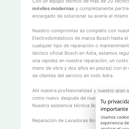
Con un equipo técnico de más de 20 técnic
móviles modernas
y completamente pertrech
encargado de solucionar su avería el mismo
Nuestro compromiso es completo con nuestro
Electrodomésticos de marca Bosch hasta el 
cualquier tipo de reparación o mantenimien
técnico oficial Bosch en Adra, estamos re
una rapidez en nuestra reparación, un costo
mano de obra y dos años en piezas) con el q
de clientes del servicio en todo Adra.
Ahí nuestra profesionalidad y nuestro gran 
como nuevo después de nuestra asistencia,
Tu privacid
Nuestra asistencia técnica Bosch en Adra de
importante
Usamos cookie
Reparación de Lavadoras Bosch en Adra
experiencia d
analizar el uso 