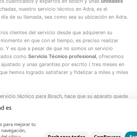
os cualificados y expertos en Bosch y unas
unidades
adas, nuestro servicio técnico en Adra, es el
 día de su llamada, sea como sea su ubicación en Adra.
s clientes del servicio desde que adquieren su
momento en que con el tiempo, es preciso realizar
to. Y es que a pesar de que no somos un servicio
gulados como
Servicio Técnico profesional
, ofrecemos
 ajustado y unas garantías por escrito ( tres meses en
ue hemos logrado satisfacer y fidelizar a miles y miles
servicio técnico para Bosch, hace que su aparato quede
 sea como sea nosotros efectuamos la reparación.
ad es
staca los próximos servicios:
s para mejorar tu
e navegación,
del sitio y