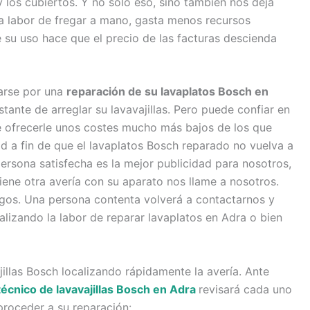
 y los cubiertos. Y no solo eso, sino también nos deja
a labor de fregar a mano, gasta menos recursos
e su uso hace que el precio de las facturas descienda
tarse por una
reparación de su lavaplatos Bosch en
tante de arreglar su lavavajillas. Pero puede confiar en
 ofrecerle unos costes mucho más bajos de los que
d a fin de que el lavaplatos Bosch reparado no vuelva a
rsona satisfecha es la mejor publicidad para nosotros,
iene otra avería con su aparato nos llame a nosotros.
igos. Una persona contenta volverá a contactarnos y
ealizando la labor de reparar lavaplatos en Adra o bien
illas Bosch localizando rápidamente la avería. Ante
técnico de lavavajillas Bosch en Adra
revisará cada uno
proceder a su reparación: