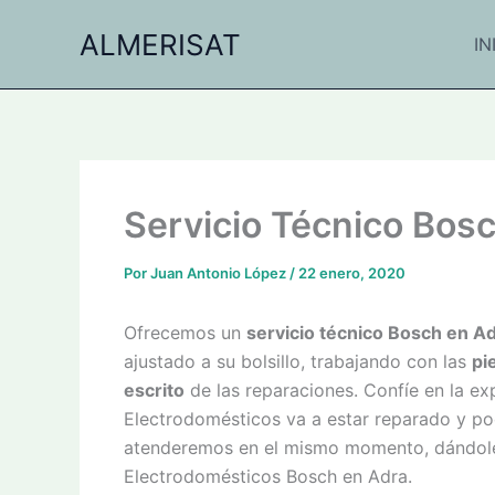
Ir
ALMERISAT
al
IN
contenido
Servicio Técnico Bos
Por
Juan Antonio López
/
22 enero, 2020
Ofrecemos un
servicio técnico Bosch en Ad
ajustado a su bolsillo, trabajando con las
pi
escrito
de las reparaciones. Confíe en la exp
Electrodomésticos va a estar reparado y po
atenderemos en el mismo momento, dándole l
Electrodomésticos Bosch en Adra.