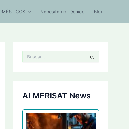
OMÉSTICOS
Necesito un Técnico
Blog
B
u
s
c
a
r
p
ALMERISAT News
o
r
: