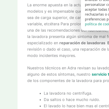
personalizar c
La enorme apuesta en la actualidad de Bosc
aceptar todas 
modelos y es impensable que no dispongamos
rechazarlas o 
sea de carga superior, de carga frontal, ele
preferencias p
variable, etcétera Para prolongar la vida út
política de coo
una de las recomendaciones del fabricante, 
la lavadora presenta algún síntoma de mal 
especializado en
reparación de lavadoras 
revisión o dado el caso, una reparación de l
modo incidentes mayores.
Nuestros técnicos en Adra revisan su lavado
alguno de estos síntomas, nuestro
servicio
de los componentes de la lavadora para pro
La lavadora no centrifuga.
Da saltos o hace mucho ruido.
El lavado lo hace bien mas el centr