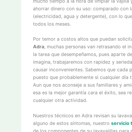
mucho tiempo a la hora de limpiar la vajilla
ahorrar dinero con su uso: comparado con l
(electricidad, agua y detergente), con lo qu
todos los meses.
Por temor a costos altos que puedan solici
Adra
, muchas personas van retrasando el ins
la tarea que desempeñamos, pues aparte de
imagina, trabajaremos con rapidez y serieda
causar inconvenientes. Sabemos que cada pe
puesto que probablemente si cualquier día t
Aun que nos aconseje a sus familiares y am
esa es la mejor garantía cara el éxito, sea r
cualquier otra actividad.
Nuestros técnicos en Adra revisan su lavavaj
alguno de estos síntomas, nuestro
servicio 
de los componentes de su lavavajillas para 