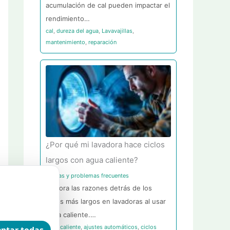
acumulación de cal pueden impactar el
rendimiento…
cal
,
dureza del agua
,
Lavavajillas
,
mantenimiento
,
reparación
¿Por qué mi lavadora hace ciclos
largos con agua caliente?
Averías y problemas frecuentes
Explora las razones detrás de los
ciclos más largos en lavadoras al usar
agua caliente.…
agua caliente
,
ajustes automáticos
,
ciclos