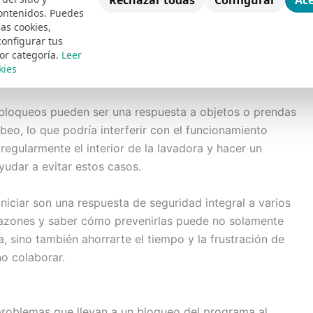
Rechazar todas
Configurar
Ace
ontenidos. Puedes
, como un fallo en la
placa electrónica
de control, que
las cookies,
rio. Si esta placa no funciona correctamente, la
configurar tus
or categoría.
Leer
propiadas, resultando en el bloqueo del ciclo antes de
kies
s bloqueos pueden ser una respuesta a objetos o prendas
eo, lo que podría interferir con el funcionamiento
regularmente el interior de la lavadora y hacer un
udar a evitar estos casos.
niciar son una respuesta de seguridad integral a varios
azones y saber cómo prevenirlas puede no solamente
a, sino también ahorrarte el tiempo y la frustración de
no colaborar.
roblemas que llevan a un bloqueo del programa al