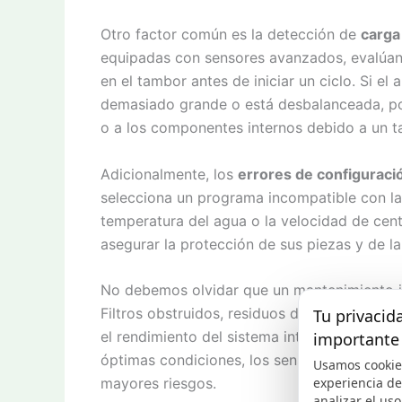
Otro factor común es la detección de
carga
equipadas con sensores avanzados, evalúan 
en el tambor antes de iniciar un ciclo. Si e
demasiado grande o está desbalanceada, po
o a los componentes internos debido a un t
Adicionalmente, los
errores de configuraci
selecciona un programa incompatible con las
temperatura del agua o la velocidad de centr
asegurar la protección de sus piezas y de la
No debemos olvidar que un mantenimiento i
Filtros obstruidos, residuos de detergente
Tu privacid
el rendimiento del sistema interno de la l
importante
óptimas condiciones, los sensores internos
Usamos cookie
experiencia d
mayores riesgos.
analizar el uso 