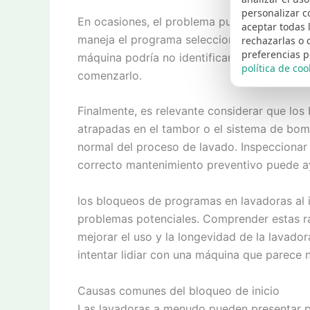
personalizar c
En ocasiones, el problema puede ser técnico
aceptar todas 
maneja el programa seleccionado por el usua
rechazarlas o 
preferencias p
máquina podría no identificar las órdenes a
política de coo
comenzarlo.
Finalmente, es relevante considerar que lo
atrapadas en el tambor o el sistema de bomb
normal del proceso de lavado. Inspeccionar 
correcto mantenimiento preventivo puede ay
los bloqueos de programas en lavadoras al i
problemas potenciales. Comprender estas r
mejorar el uso y la longevidad de la lavador
intentar lidiar con una máquina que parece 
Causas comunes del bloqueo de inicio
Las lavadoras a menudo pueden presentar p