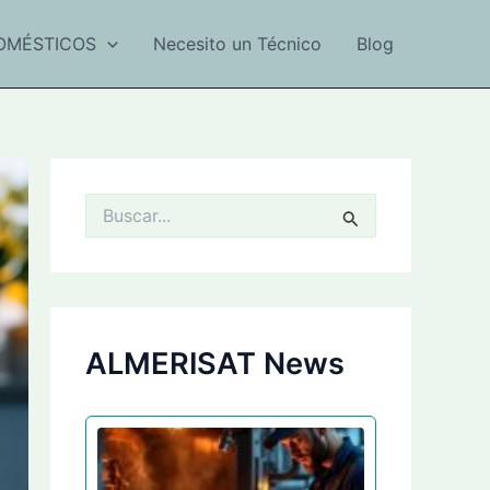
OMÉSTICOS
Necesito un Técnico
Blog
B
u
s
c
a
r
p
ALMERISAT News
o
r
: