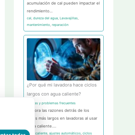
acumulación de cal pueden impactar el
rendimiento…
cal
,
dureza del agua
,
Lavavajillas
,
mantenimiento
,
reparación
¿Por qué mi lavadora hace ciclos
largos con agua caliente?
Averías y problemas frecuentes
Explora las razones detrás de los
ciclos más largos en lavadoras al usar
agua caliente.…
agua caliente
,
ajustes automáticos
,
ciclos