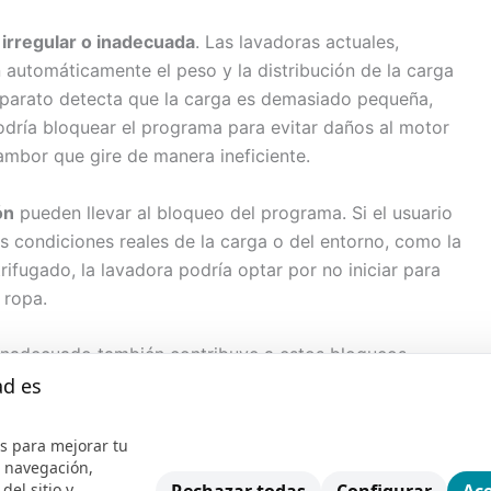
 irregular o inadecuada
. Las lavadoras actuales,
automáticamente el peso y la distribución de la carga
l aparato detecta que la carga es demasiado pequeña,
dría bloquear el programa para evitar daños al motor
ambor que gire de manera ineficiente.
ón
pueden llevar al bloqueo del programa. Si el usuario
 condiciones reales de la carga o del entorno, como la
ifugado, la lavadora podría optar por no iniciar para
 ropa.
nadecuado también contribuye a estos bloqueos.
 en exceso o juntas de goma desgastadas pueden afectar
ad es
avadora. Cuando alguno de estos componentes no está en
 pueden disparar un bloqueo del programa para prevenir
s para mejorar tu
e navegación,
del sitio y