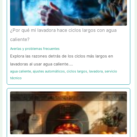
¿Por qué mi lavadora hace ciclos largos con agua
caliente?
Averías y problemas frecuentes
Explora las razones detrás de los ciclos más largos en
lavadoras al usar agua caliente.…
agua caliente
,
ajustes automáticos
,
ciclos largos
,
lavadora
,
servicio
técnico