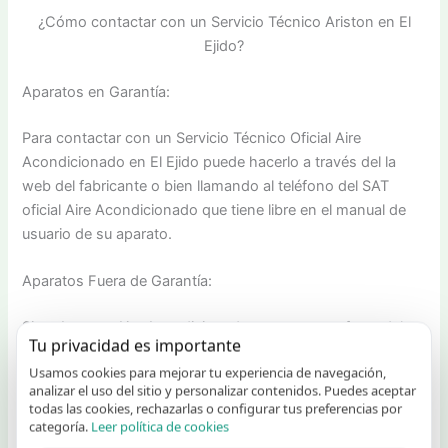
¿Cómo contactar con un Servicio Técnico Ariston en El
Ejido?
Aparatos en Garantía:
Para contactar con un Servicio Técnico Oficial Aire
Acondicionado en El Ejido puede hacerlo a través del la
web del fabricante o bien llamando al teléfono del SAT
oficial Aire Acondicionado que tiene libre en el manual de
usuario de su aparato.
Aparatos Fuera de Garantía:
Si su Aparato Aire Acondicionado se encuentra fuera del
Tu privacidad es importante
periodo de garantía nosotros podemos atender su
Usamos cookies para mejorar tu experiencia de navegación,
incidencia ofertando un servicio técnico en El Ejido
analizar el uso del sitio y personalizar contenidos. Puedes aceptar
profesional y de calidad.
todas las cookies, rechazarlas o configurar tus preferencias por
categoría.
Leer política de cookies
Teléfono del Servicio Técnico Ariston en El Ejido