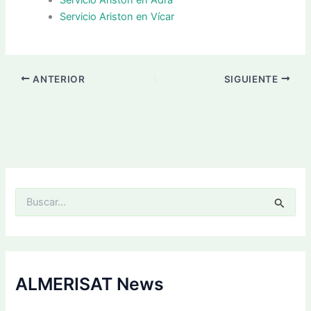
Servicio Ariston en Vícar
ANTERIOR
SIGUIENTE
B
u
s
c
a
r
p
ALMERISAT News
o
r