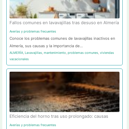
Fallos comunes en lavavajillas tras desuso en Almería
Averías y problemas frecuentes
Conoce los problemas comunes de lavavajillas inactivos en
Almería, sus causas y la importancia de…
ALMERÍA
,
Lavavajillas
,
mantenimiento
,
problemas comunes
,
viviendas
vacacionales
Eficiencia del horno tras uso prolongado: causas
Averías y problemas frecuentes