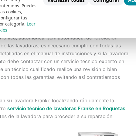
Rechazar todas
Configurar
Ace
ontenidos. Puedes
as de Mar
las cookies,
configurar tus
ke son las
Lavadoras
, existen incontables tipos y
or categoría.
Leer
 en nuestro hogar de tan útil y necesario equipo, así
kies
ctrónica, automática, semiautomática, de revolución
l de las lavadoras, es necesario cumplir con todas las
etalladas en el manual de instrucciones y si la lavadora
to debe contactar con un servicio técnico experto en
e un técnico cualificado realice una revisión o bien
 con todas las garantías, evitando así contratiempos
an su lavadora Franke localizando rápidamente la
stro
servicio técnico de lavadoras Franke en Roquetas
es de la lavadora para proceder a su reparación: