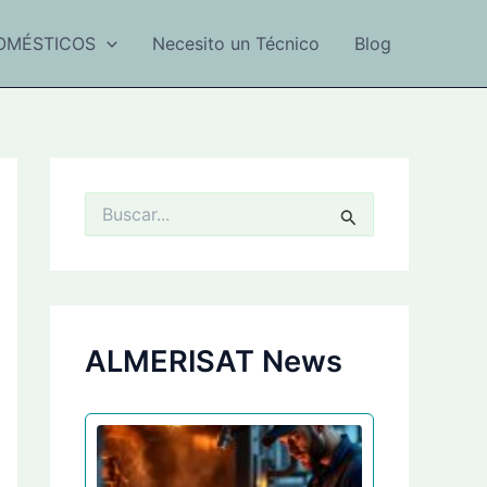
OMÉSTICOS
Necesito un Técnico
Blog
B
u
s
c
a
r
p
ALMERISAT News
o
r
: