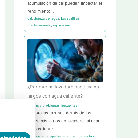
acumulación de cal pueden impactar el
rendimiento…
cal
,
dureza del agua
,
Lavavajillas
,
mantenimiento
,
reparación
¿Por qué mi lavadora hace ciclos
largos con agua caliente?
Averías y problemas frecuentes
Explora las razones detrás de los
ciclos más largos en lavadoras al usar
agua caliente.…
agua caliente
,
ajustes automáticos
,
ciclos