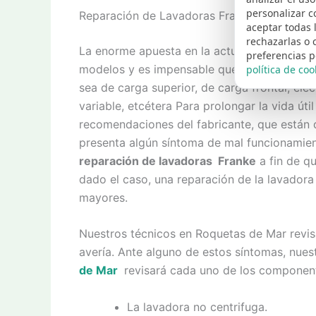
personalizar c
Reparación de Lavadoras Franke en Roquet
aceptar todas 
rechazarlas o 
La enorme apuesta en la actualidad de Fran
preferencias p
modelos y es impensable que no dispongamos
política de coo
sea de carga superior, de carga frontal, ele
variable, etcétera Para prolongar la vida úti
recomendaciones del fabricante, que están d
presenta algún síntoma de mal funcionamien
reparación de lavadoras Franke
a fin de qu
dado el caso, una reparación de la lavadora
mayores.
Nuestros técnicos en Roquetas de Mar revis
avería. Ante alguno de estos síntomas, nue
de Mar
revisará cada uno de los component
La lavadora no centrifuga.