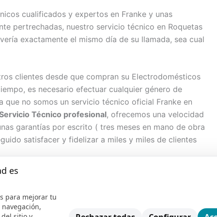
nicos cualificados y expertos en Franke y unas
e pertrechadas, nuestro servicio técnico en Roquetas
avería exactamente el mismo día de su llamada, sea cual
ros clientes desde que compran su Electrodomésticos
tiempo, es necesario efectuar cualquier género de
 que no somos un servicio técnico oficial Franke en
Servicio Técnico profesional
, ofrecemos una velocidad
unas garantías por escrito ( tres meses en mano de obra
ido satisfacer y fidelizar a miles y miles de clientes
ad es
servicio técnico para Franke, hace que su aparato quede
mo sea efectuamos la reparación. Nuestra asistencia
s para mejorar tu
os próximos servicios:
e navegación,
del sitio y