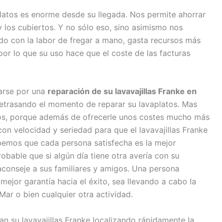
atos es enorme desde su llegada. Nos permite ahorrar
 y los cubiertos. Y no sólo eso, sino asimismo nos
do con la labor de fregar a mano, gasta recursos más
 por lo que su uso hace que el coste de las facturas
tarse por una
reparación de su lavavajillas Franke en
retrasando el momento de reparar su lavaplatos. Mas
os, porque además de ofrecerle unos costes mucho más
on velocidad y seriedad para que el lavavajillas Franke
bemos que cada persona satisfecha es la mejor
obable que si algún día tiene otra avería con su
aconseje a sus familiares y amigos. Una persona
mejor garantía hacia el éxito, sea llevando a cabo la
Mar o bien cualquier otra actividad.
n su lavavajillas Franke localizando rápidamente la