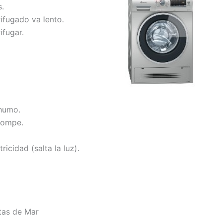
.
rifugado va lento.
ifugar.
 humo.
rompe.
ricidad (salta la luz).
tas de Mar