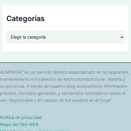
Categorías
C
a
t
e
g
o
r
ALMERISAT es un servicio técnico especializado en la reparación,
í
mantenimiento e instalación de electrodomésticos en Almería y
a
su provincia. A través de nuestro blog compartimos información
s
práctica, consejos generales y contenidos orientativos sobre el
uso responsable y el cuidado de los equipos en el hogar.
Política de privacidad
Mapa del Sitio WEB