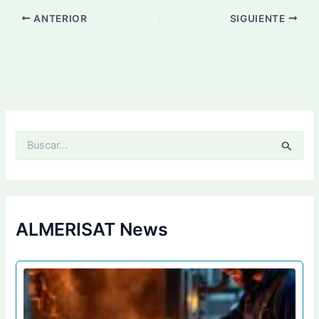
ANTERIOR
SIGUIENTE
B
u
s
c
a
r
p
ALMERISAT News
o
r
: