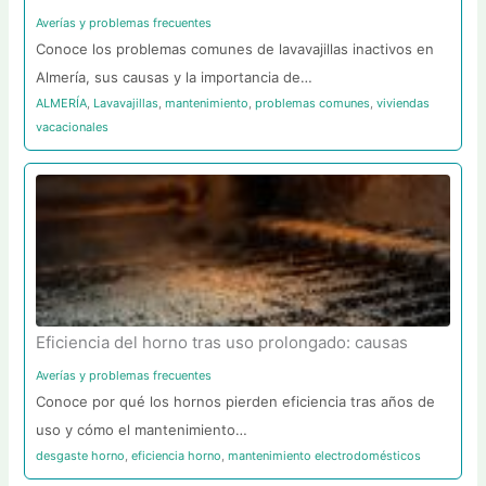
Averías y problemas frecuentes
Conoce los problemas comunes de lavavajillas inactivos en
Almería, sus causas y la importancia de…
ALMERÍA
,
Lavavajillas
,
mantenimiento
,
problemas comunes
,
viviendas
vacacionales
Eficiencia del horno tras uso prolongado: causas
Averías y problemas frecuentes
Conoce por qué los hornos pierden eficiencia tras años de
uso y cómo el mantenimiento…
desgaste horno
,
eficiencia horno
,
mantenimiento electrodomésticos