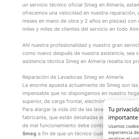
un servicio técnico oficial Smeg en Almería, es
ofrecemos una velocidad en nuestra reparación, u
meses en mano de obra y 2 años en piezas) con e
miles y miles de clientes del servicio en todo Alm
Ahí nuestra profesionalidad y nuestro gran servi
como nuevo después de nuestra asistencia, sea c
asistencia técnica Smeg en Almería resalta los pr
Reparación de Lavadoras Smeg en Almería
La enorme apuesta actualmente de Smeg son la
impensable que no dispongamos en nuestro hogar 
superior, de carga frontal, electrónica, automátic
Tu privacid
Para alargar la vida útil de las lavadoras, es ne
importante
fabricante, que están detalladas en el manual de 
de mal funcionamiento debe contactar con un ser
Usamos cookie
experiencia d
Smeg
a fin de que un técnico cualificado realice
analizar el uso 