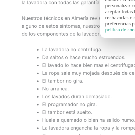
la lavadora con todas las garantías, eludiendo a
personalizar c
aceptar todas 
rechazarlas o 
Nuestros técnicos en Almería revisan su lavadora
preferencias p
alguno de estos síntomas, nuestro
servicio técn
política de coo
de los componentes de la lavadora para proceder
La lavadora no centrifuga.
Da saltos o hace mucho estruendos.
El lavado lo hace bien mas el centrifuga
La ropa sale muy mojada después de cen
El tambor no gira.
No arranca.
Los lavados duran demasiado.
El programador no gira.
El tambor está suelto.
Huele a quemado o bien ha salido humo
La lavadora engancha la ropa y la rompe