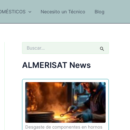
OMÉSTICOS
Necesito un Técnico
Blog
B
u
s
c
ALMERISAT News
a
r
p
o
r
:
Desgaste de componentes en hornos