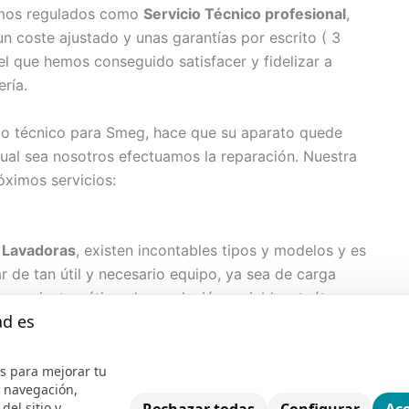
tamos regulados como
Servicio Técnico profesional
,
n coste ajustado y unas garantías por escrito ( 3
l que hemos conseguido satisfacer y fidelizar a
ería.
cio técnico para Smeg, hace que su aparato quede
ual sea nosotros efectuamos la reparación. Nuestra
óximos servicios:
s
Lavadoras
, existen incontables tipos y modelos y es
de tan útil y necesario equipo, ya sea de carga
a, semiautomática, de revolución variable, etcétera
ad es
cesario cumplir con todas las recomendaciones del
instrucciones y si la lavadora presenta algún síntoma
vicio técnico experto en
reparación de lavadoras
s para mejorar tu
e navegación,
 una revisión o bien dado el caso, una reparación de
del sitio y