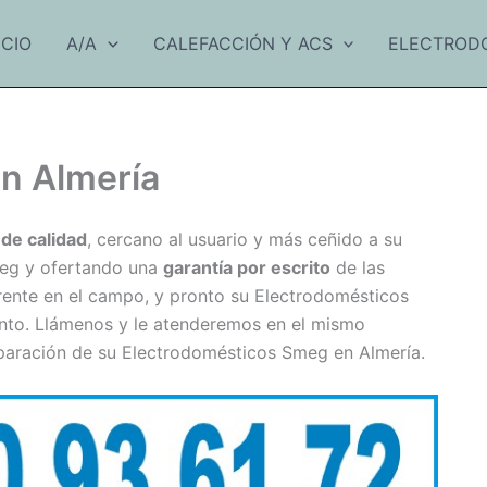
ICIO
A/A
CALEFACCIÓN Y ACS
ELECTROD
n Almería
de calidad
, cercano al usuario y más ceñido a su
g y ofertando una
garantía por escrito
de las
erente en el campo, y pronto su Electrodomésticos
ento. Llámenos y le atenderemos en el mismo
eparación de su Electrodomésticos Smeg en Almería.