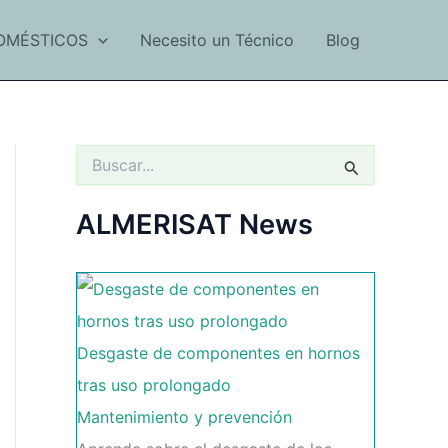
OMÉSTICOS
Necesito un Técnico
Blog
B
u
s
c
ALMERISAT News
a
r
p
o
r
:
Desgaste de componentes en hornos
tras uso prolongado
Mantenimiento y prevención