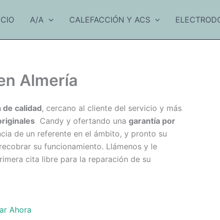
ICIO
A/A
CALEFACCIÓN Y ACS
ELECTROD
en Almería
 de calidad
, cercano al cliente del servicio y más
originales
Candy y ofertando una
garantía por
cia de un referente en el ámbito, y pronto su
recobrar su funcionamiento. Llámenos y le
mera cita libre para la reparación de su
ar Ahora