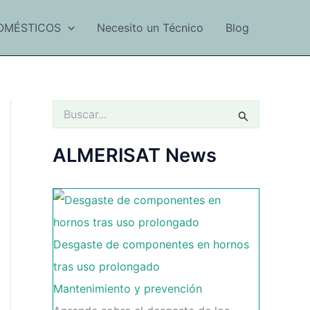
OMÉSTICOS
Necesito un Técnico
Blog
B
u
s
c
ALMERISAT News
a
r
p
o
r
:
Desgaste de componentes en hornos
tras uso prolongado
Mantenimiento y prevención