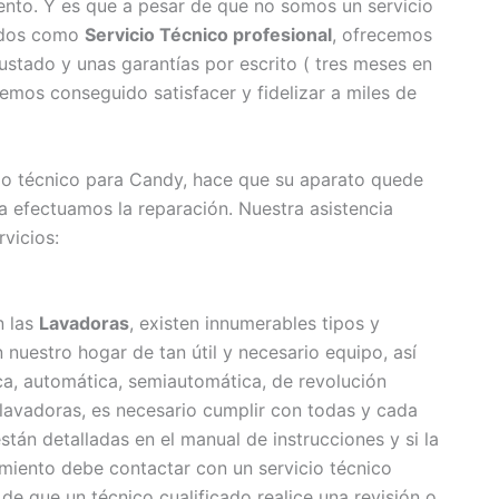
ento. Y es que a pesar de que no somos un servicio
lados como
Servicio Técnico profesional
, ofrecemos
ustado y unas garantías por escrito ( tres meses en
mos conseguido satisfacer y fidelizar a miles de
cio técnico para Candy, hace que su aparato quede
a efectuamos la reparación. Nuestra asistencia
vicios:
n las
Lavadoras
, existen innumerables tipos y
uestro hogar de tan útil y necesario equipo, así
ica, automática, semiautomática, de revolución
s lavadoras, es necesario cumplir con todas y cada
tán detalladas en el manual de instrucciones y si la
miento debe contactar con un servicio técnico
 de que un técnico cualificado realice una revisión o