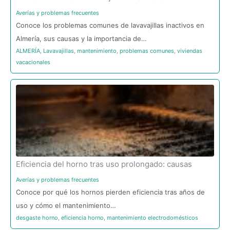
Averías y problemas frecuentes
Conoce los problemas comunes de lavavajillas inactivos en
Almería, sus causas y la importancia de…
ALMERÍA
,
Lavavajillas
,
mantenimiento
,
problemas comunes
,
viviendas
vacacionales
Eficiencia del horno tras uso prolongado: causas
Averías y problemas frecuentes
Conoce por qué los hornos pierden eficiencia tras años de
uso y cómo el mantenimiento…
desgaste horno
,
eficiencia horno
,
mantenimiento electrodomésticos