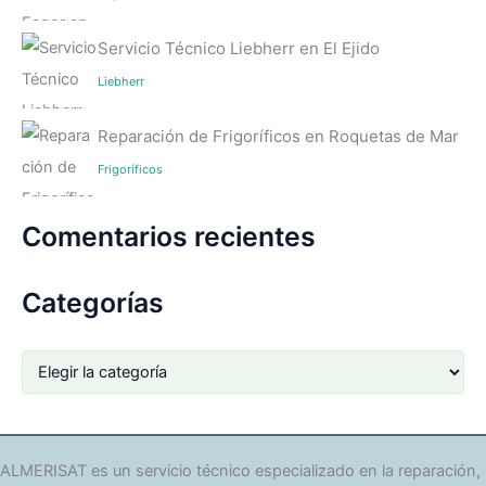
Servicio Técnico Liebherr en El Ejido
Liebherr
Reparación de Frigoríficos en Roquetas de Mar
Frigoríficos
Comentarios recientes
Categorías
C
a
t
e
g
o
ALMERISAT es un servicio técnico especializado en la reparación,