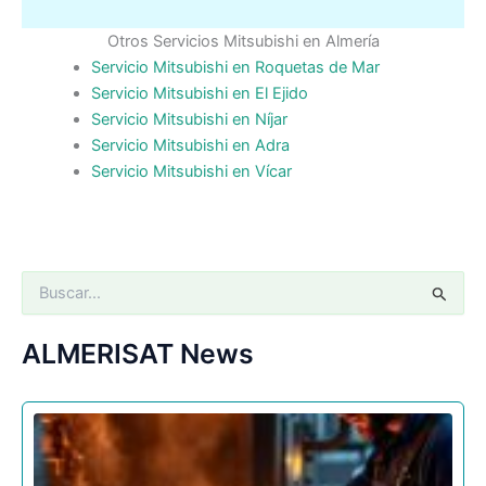
Otros Servicios Mitsubishi en Almería
Servicio Mitsubishi en Roquetas de Mar
Servicio Mitsubishi en El Ejido
Servicio Mitsubishi en Níjar
Servicio Mitsubishi en Adra
Servicio Mitsubishi en Vícar
B
u
s
c
ALMERISAT News
a
r
p
o
r
: