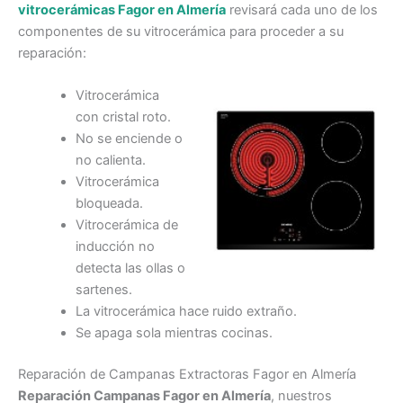
vitrocerámicas Fagor en Almería
revisará cada uno de los
componentes de su vitrocerámica para proceder a su
reparación:
Vitrocerámica
con cristal roto.
No se enciende o
no calienta.
Vitrocerámica
bloqueada.
Vitrocerámica de
inducción no
detecta las ollas o
sartenes.
La vitrocerámica hace ruido extraño.
Se apaga sola mientras cocinas.
Reparación de Campanas Extractoras Fagor en Almería
Reparación Campanas Fagor en Almería
, nuestros