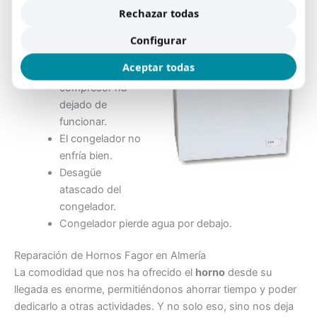
del congelador para proceder a su reparación:
Rechazar todas
Obstrucción de
Configurar
hielo.
Aceptar todas
El motor o
compresor ha
dejado de
funcionar.
El congelador no
enfría bien.
Desagüe
atascado del
congelador.
Congelador pierde agua por debajo.
Reparación de Hornos Fagor en Almería
La comodidad que nos ha ofrecido el
horno
desde su
llegada es enorme, permitiéndonos ahorrar tiempo y poder
dedicarlo a otras actividades. Y no solo eso, sino nos deja