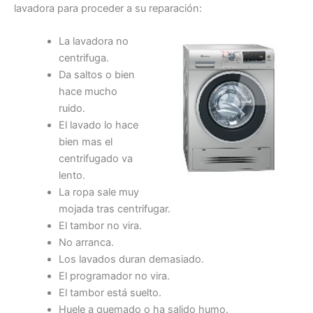
lavadora para proceder a su reparación:
La lavadora no
centrifuga.
Da saltos o bien
hace mucho
ruido.
El lavado lo hace
bien mas el
centrifugado va
lento.
La ropa sale muy
mojada tras centrifugar.
El tambor no vira.
No arranca.
Los lavados duran demasiado.
El programador no vira.
El tambor está suelto.
Huele a quemado o ha salido humo.