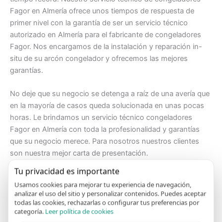
Fagor en Almería ofrece unos tiempos de respuesta de
primer nivel con la garantía de ser un servicio técnico
autorizado en Almería para el fabricante de congeladores
Fagor. Nos encargamos de la instalación y reparación in-
situ de su arcón congelador y ofrecemos las mejores
garantías.
No deje que su negocio se detenga a raíz de una avería que
en la mayoría de casos queda solucionada en unas pocas
horas. Le brindamos un servicio técnico congeladores
Fagor en Almería con toda la profesionalidad y garantías
que su negocio merece. Para nosotros nuestros clientes
son nuestra mejor carta de presentación.
Tu privacidad es importante
Nuestros técnicos en Almería revisan su congelador Fagor
Usamos cookies para mejorar tu experiencia de navegación,
localizando rápidamente la avería. Ante alguno de estos
analizar el uso del sitio y personalizar contenidos. Puedes aceptar
síntomas, nuestro
servicio técnico de congeladores
todas las cookies, rechazarlas o configurar tus preferencias por
categoría.
Leer política de cookies
Fagor en Almería
revisará cada uno de los componentes