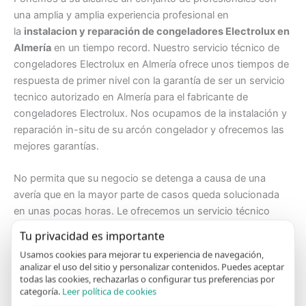
una amplia y amplia experiencia profesional en
la
instalacion y reparación de congeladores Electrolux en
Almería
en un tiempo record. Nuestro servicio técnico de
congeladores Electrolux en Almería ofrece unos tiempos de
respuesta de primer nivel con la garantía de ser un servicio
tecnico autorizado en Almería para el fabricante de
congeladores Electrolux. Nos ocupamos de la instalación y
reparación in-situ de su arcón congelador y ofrecemos las
mejores garantías.
No permita que su negocio se detenga a causa de una
avería que en la mayor parte de casos queda solucionada
en unas pocas horas. Le ofrecemos un servicio técnico
congeladores Electrolux en Almería con toda la
Tu privacidad es importante
profesionalidad y garantías que su negocio merece. Para
Usamos cookies para mejorar tu experiencia de navegación,
nosotros nuestros clientes son nuestra mejor carta de
analizar el uso del sitio y personalizar contenidos. Puedes aceptar
presentación.
todas las cookies, rechazarlas o configurar tus preferencias por
categoría.
Leer política de cookies