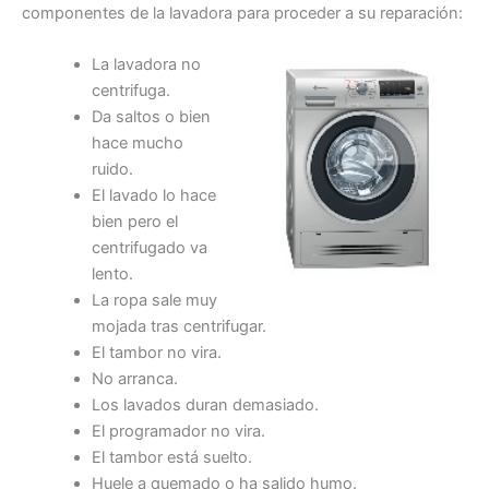
componentes de la lavadora para proceder a su reparación:
La lavadora no
centrifuga.
Da saltos o bien
hace mucho
ruido.
El lavado lo hace
bien pero el
centrifugado va
lento.
La ropa sale muy
mojada tras centrifugar.
El tambor no vira.
No arranca.
Los lavados duran demasiado.
El programador no vira.
El tambor está suelto.
Huele a quemado o ha salido humo.