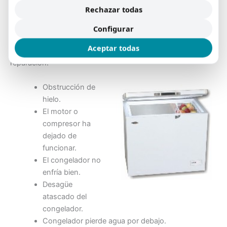
Nuestros técnicos en Almería revisan su congelador
Rechazar todas
Electrolux localizando rápidamente la avería. Ante alguno de
estos síntomas, nuestro
servicio técnico de congeladores
Configurar
Electrolux en Almería
revisará cada uno de los
Aceptar todas
componentes del congelador para proceder a su
reparación:
Obstrucción de
hielo.
El motor o
compresor ha
dejado de
funcionar.
El congelador no
enfría bien.
Desagüe
atascado del
congelador.
Congelador pierde agua por debajo.