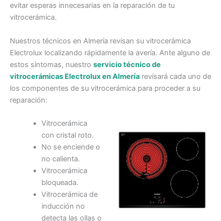
evitar esperas innecesarias en la reparación de tu
vitrocerámica.
Nuestros técnicos en Almería revisan su vitrocerámica
Electrolux localizando rápidamente la avería. Ante alguno de
estos síntomas, nuestro
servicio técnico de
vitrocerámicas Electrolux en Almería
revisará cada uno de
los componentes de su vitrocerámica para proceder a su
reparación:
Vitrocerámica
con cristal roto.
No se enciende o
no calienta.
Vitrocerámica
bloqueada.
Vitrocerámica de
inducción no
detecta las ollas o