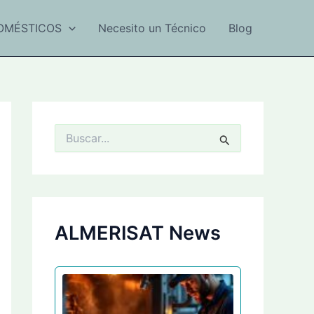
OMÉSTICOS
Necesito un Técnico
Blog
B
u
s
c
a
r
p
ALMERISAT News
o
r
: