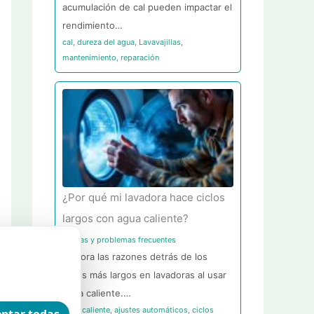
acumulación de cal pueden impactar el
rendimiento…
cal
,
dureza del agua
,
Lavavajillas
,
mantenimiento
,
reparación
¿Por qué mi lavadora hace ciclos
largos con agua caliente?
Averías y problemas frecuentes
Explora las razones detrás de los
ciclos más largos en lavadoras al usar
agua caliente.…
agua caliente
,
ajustes automáticos
,
ciclos