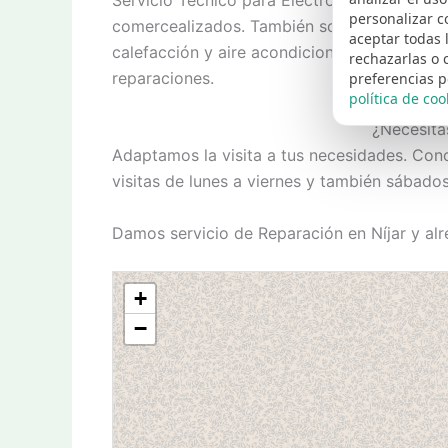
personalizar c
comercealizados. También somos especialis
aceptar todas 
calefacción y aire acondicionado. Tan solo 
rechazarlas o 
reparaciones.
preferencias p
política de coo
¿Necesita
Adaptamos la visita a tus necesidades. Con
visitas de lunes a viernes y también sábado
Damos servicio de Reparación en Níjar y al
+
−