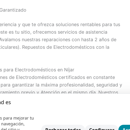
Garantizado
eriencia y que te ofrezca soluciones rentables para tus
te es tu sitio, ofrecemos servicios de asistencia
. Avalamos nuestras reparaciones con hasta 2 años de
ticulares). Repuestos de Electrodomésticos con la
s para Electrodomésticos en Níjar
nes de Electrodomésticos certificados en constante
 para garantizar la máxima profesionalidad, seguridad y
oramiento previo y Atención en el mismo día. Nuestros
ando servicios de reparacion de Electrodomésticos en
ad es
s para mejorar tu
e Electrodomésticos Multimarca
e navegación,
del sitio y
 Níjar para la mayoría de marcas de Electrodomésticos