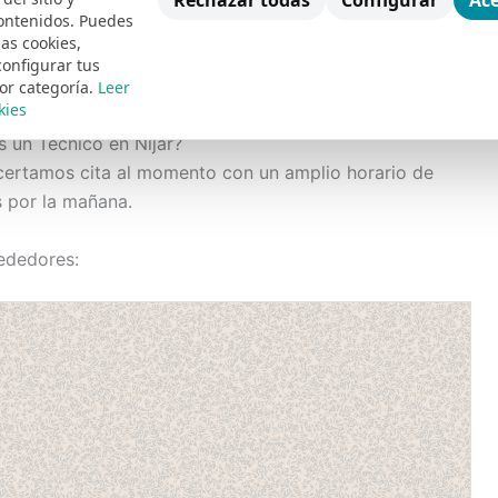
Rechazar todas
Configurar
Ace
ontenidos. Puedes
tas en reparación de aparatos electrodomésticos,
las cookies,
utilizamos piezas originales y nuevas en todas nuestras
configurar tus
or categoría.
Leer
kies
s un Técnico en Níjar?
certamos cita al momento con un amplio horario de
s por la mañana.
rededores: