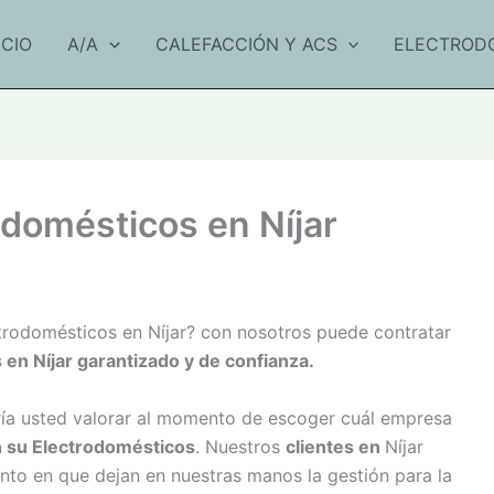
ICIO
A/A
CALEFACCIÓN Y ACS
ELECTROD
odomésticos en Níjar
ctrodomésticos en Níjar? con nosotros puede contratar
 en Níjar garantizado y de confianza.
ría usted valorar al momento de escoger cuál empresa
n su Electrodomésticos
. Nuestros
clientes en
Níjar
to en que dejan en nuestras manos la gestión para la