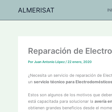
Ir
ALMERISAT
al
IN
contenido
Reparación de Electr
Por
Juan Antonio López
/
22 enero, 2020
¿Necesita un servicio de reparación de Ele
un
servicio técnico para Electrodomésticos
Estos son algunos de los motivos que debe
está capacitada para solucionar la
avería e
obtienen grandes beneficios desde el momen